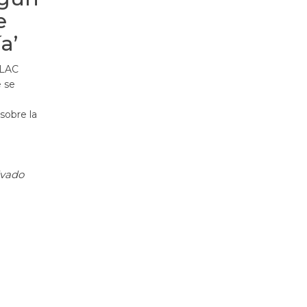
e
a’
eLAC
e se
sobre la
ivado