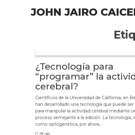
Saltar
JOHN JAIRO CAIC
al
contenido
Eti
¿Tecnología para
“programar” la activi
cerebral?
Científicos de la Universidad de California, en B
han desarrollado una tecnología que puede ser 
para manipular la actividad cerebral mediante u
proceso semejante a la edición. La tecnología,
como optogenética, por ahora…
18 de