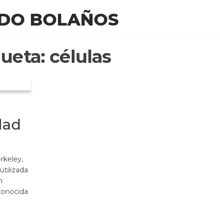
EDO BOLAÑOS
queta:
células
dad
erkeley,
utilizada
n
 conocida