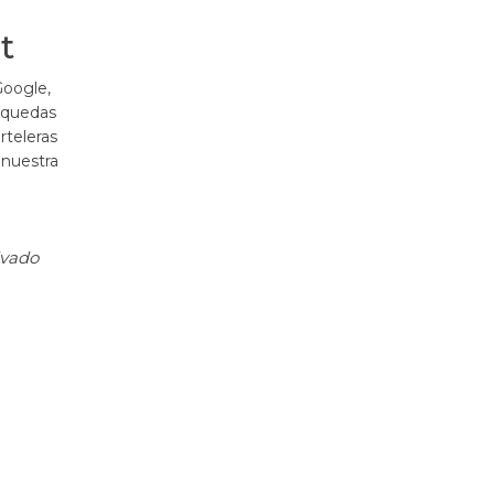
t
Google,
squedas
rteleras
 nuestra
ivado