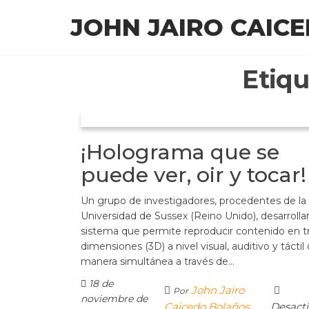
Saltar
JOHN JAIRO CAIC
al
contenido
Etiqu
¡Holograma que se
puede ver, oir y tocar!
Un grupo de investigadores, procedentes de la
Universidad de Sussex (Reino Unido), desarrolla
sistema que permite reproducir contenido en t
dimensiones (3D) a nivel visual, auditivo y táctil
manera simultánea a través de…
18 de
John Jairo
Por
noviembre de
Caicedo Bolaños
Desact