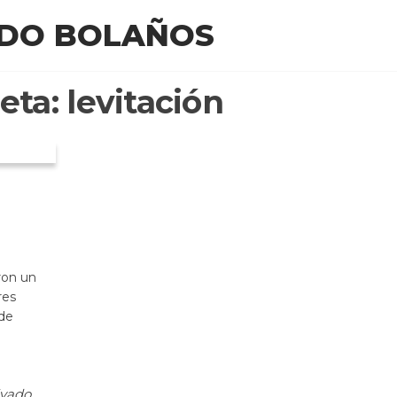
EDO BOLAÑOS
eta:
levitación
ron un
res
 de
ivado