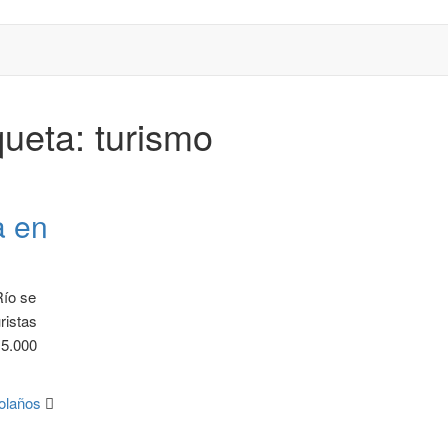
queta:
turismo
a en
Río se
ristas
 5.000
Bolaños