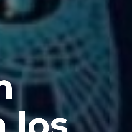
n
 los