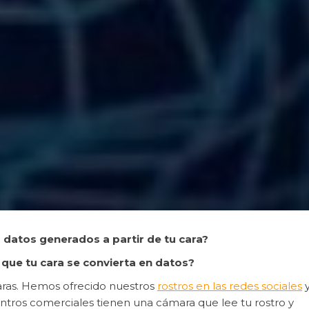
 datos generados a partir de tu cara?
a que tu cara se convierta en datos?
aras. Hemos ofrecido nuestros
rostros en las redes sociales
y
tros comerciales tienen una cámara que lee tu rostro y