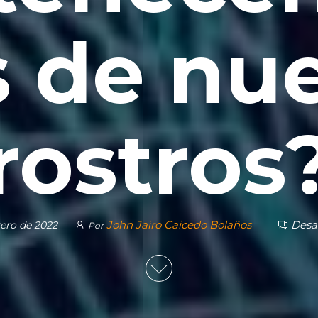
 de nu
rostros
John Jairo Caicedo Bolaños
Desa
rero de 2022
Por