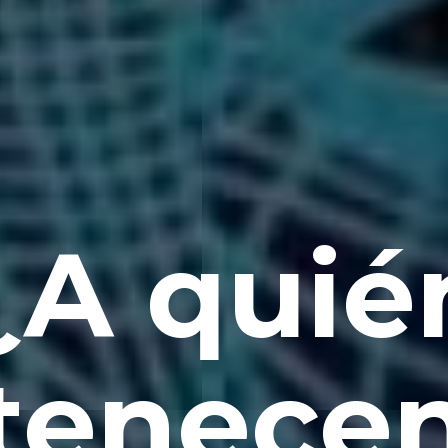
¿A quié
tenecen