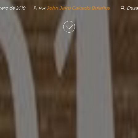
John Jairo Caicedo Bolaños
Desa
rero de 2018
Por