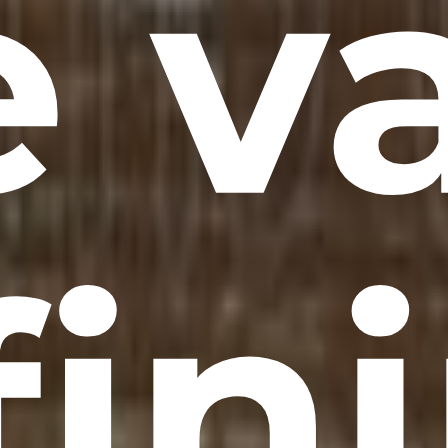
 v
ini