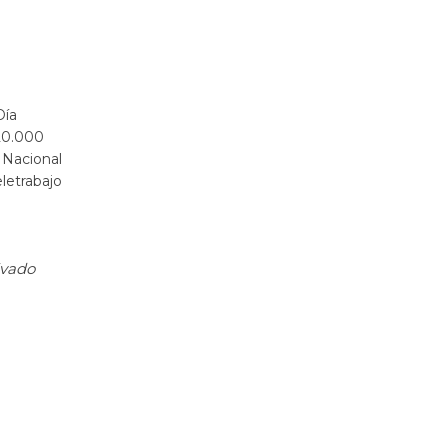
Día
20.000
 Nacional
letrabajo
ivado