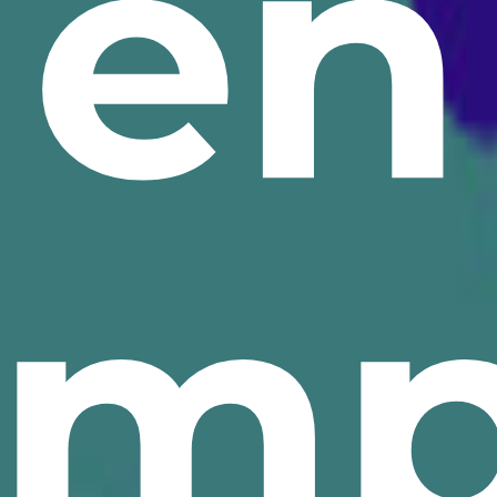
en
em