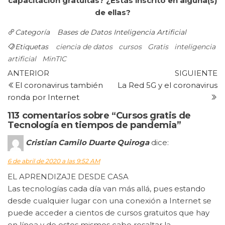
capacitación gratuitas? ¿Estás inscrito en alguna(s)
de ellas?
Categoría
Bases de Datos
Inteligencia Artificial
Etiquetas
ciencia de datos
cursos
Gratis
inteligencia
artificial
MinTIC
Navegación
Entrada
Si
ANTERIOR
SIGUIENTE
anterior
e
El coronavirus también
La Red 5G y el coronavirus
de
ronda por Internet
entradas
113 comentarios sobre “Cursos gratis de
Tecnología en tiempos de pandemia”
Cristian Camilo Duarte Quiroga
dice:
6 de abril de 2020 a las 9:52 AM
EL APRENDIZAJE DESDE CASA
Las tecnologías cada día van más allá, pues estando
desde cualquier lugar con una conexión a Internet se
puede acceder a cientos de cursos gratuitos que hay
en línea y de estos mismos cabe resaltar la