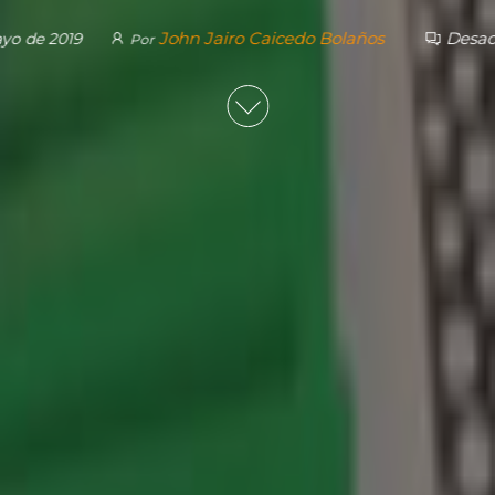
John Jairo Caicedo Bolaños
Desac
yo de 2019
Por