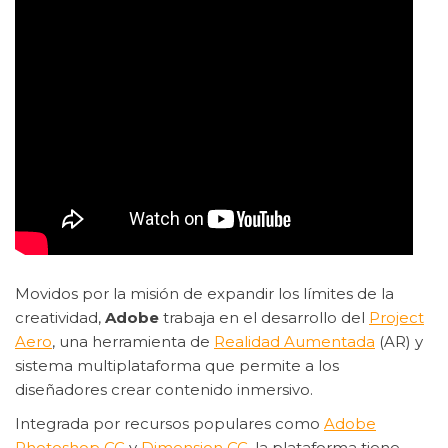
Movidos por la misión de expandir los límites de la
creatividad,
Adobe
trabaja en el desarrollo del
Project
Aero
, una herramienta de
Realidad Aumentada
(AR) y
sistema multiplataforma que permite a los
diseñadores crear contenido inmersivo.
Integrada por recursos populares como
Adobe
Photoshop CC
y
Dimension CC
, la plataforma tiene