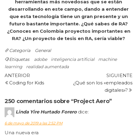
herramientas más novedosas que se están
desarrollando en este campo, dando a entender
que esta tecnología tiene un gran presente y un
futuro bastante importante. ¿Qué sabes de RA?
¿Conoces en Colombia proyectos importantes en
RA? ¿Un proyecto de tesis en RA, sería viable?
Categoría
General
Etiquetas
adobe
inteligencia artificial
machine
learning
realidad aumentada
Navegación
Entrada
Si
ANTERIOR
SIGUIENTE
anterior
e
Coding for Kids
¿Qué son los «empleados
de
digitales»?
entradas
250 comentarios sobre “Project Aero”
Linda Yire Hurtado Forero
dice:
6 de mayo de 2019 a las 2:52 PM
Una nueva era