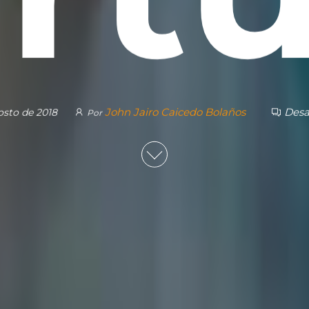
John Jairo Caicedo Bolaños
Desa
osto de 2018
Por