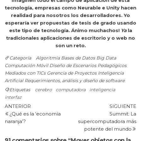
Imaginen todo el campo de aplicación de esta
tecnología, empresas como Neurable e Unity hacen
realidad para nosotros los desarrolladores. Yo
esperaría ver
propuestas de
tesis de grado usando
este tipo de tecnología. Ánimo muchachos!
Ya
la
tradicionales aplicaciones de escritorio y o web no
son un reto.
Categoría
Algoritmia
Bases de Datos
Big Data
Computación Móvil
Diseño de Escenarios Pedagógicos
Mediados con TICs
Gerencia de Proyectos
Inteligencia
Artificial
Requerimientos, análisis y diseño de software
Etiquetas
cerebro
computadora
inteligencia
interfaz
Navegación
Entrada
Si
ANTERIOR
SIGUIENTE
anterior
e
¿Qué es la ‘economía
Summit: La
de
naranja’?
supercomputadora más
entradas
potente del mundo
91 comentarios sobre “Mover objetos con la