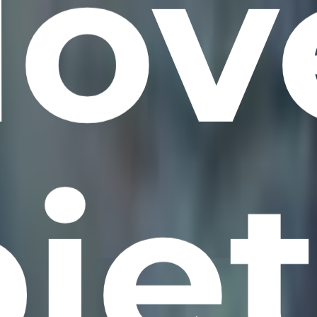
ov
je